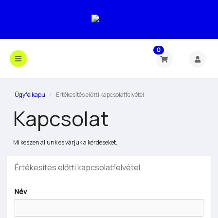
0
Ügyfélkapu
Értékesítés előtti kapcsolatfelvétel
Kapcsolat
Mi készen állunk és várjuk a kérdéseket.
Értékesítés előtti kapcsolatfelvétel
Név