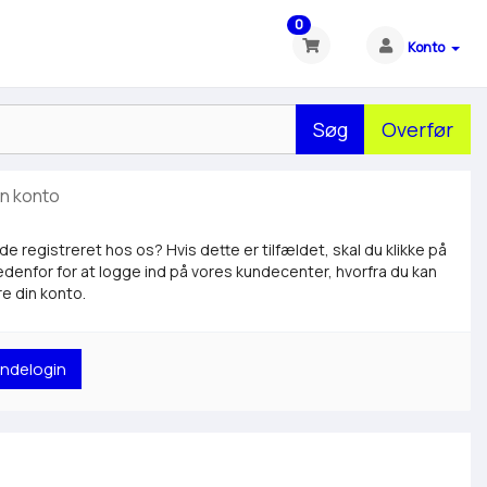
0
Konto
Søg
Overfør
in konto
ede registreret hos os? Hvis dette er tilfældet, skal du klikke på
denfor for at logge ind på vores kundecenter, hvorfra du kan
e din konto.