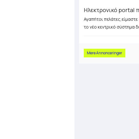
Ηλεκτρονικό portal 
Αγαπήτοι πελάτες,είμαστε
το νέο κεντρικό σύστημα δ
Mere Annonceringer