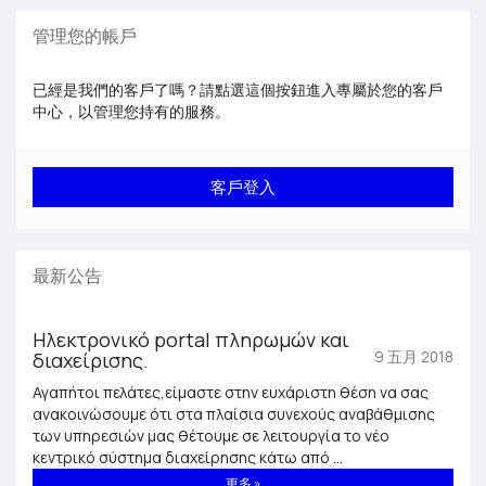
管理您的帳戶
已經是我們的客戶了嗎？請點選這個按鈕進入專屬於您的客戶
中心，以管理您持有的服務。
最新公告
Ηλεκτρονικό portal πληρωμών και
διαχείρισης.
9 五月 2018
Αγαπήτοι πελάτες,είμαστε στην ευχάριστη θέση να σας
ανακοινώσουμε ότι στα πλαίσια συνεχούς αναβάθμισης
των υπηρεσιών μας θέτουμε σε λειτουργία το νέο
κεντρικό σύστημα διαχείρησης κάτω από ...
更多 »